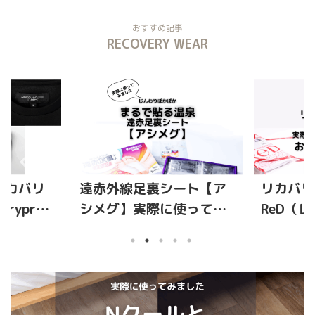
おすすめ記事
RECOVERY WEAR
リカバリ
遠赤外線足裏シート【ア
リカバリ
rypro
シメグ】実際に使ってみ
ReD（
に使ってみ
ました 口コミ情報
ン、セ
もっとも